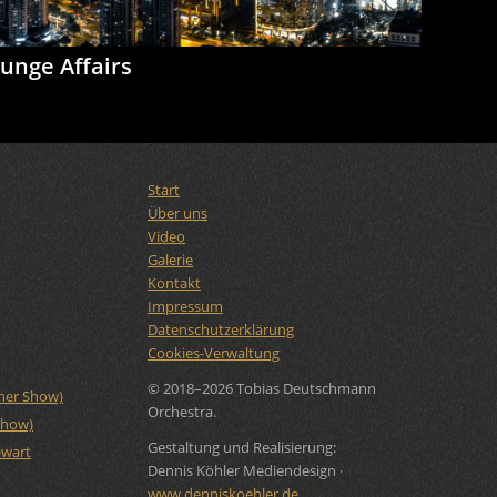
unge Affairs
Start
Über uns
Video
Galerie
Kontakt
Impressum
Datenschutzerklärung
Cookies-Verwaltung
© 2018–2026 Tobias Deutschmann
rner Show)
Orchestra.
Show)
Gestaltung und Realisierung:
ewart
Dennis Köhler Mediendesign ·
www.denniskoehler.de