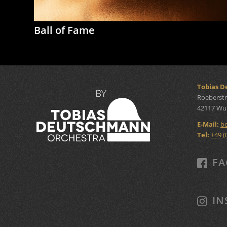
Ball of Fame
Tobias 
Roeberstr
42117 Wu
E-Mail:
b
Tel:
+49 (
FA
IN