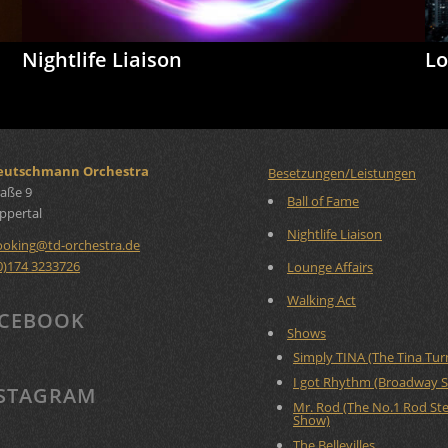
Nightlife Liaison
Lo
Deutschmann Orchestra
Besetzungen/Leistungen
aße 9
Ball of Fame
ppertal
Nightlife Liaison
ooking
@
td-orchestra.de
0)174 3233726
Lounge Affairs
Walking Act
CEBOOK
Shows
Simply TINA (The Tina Tu
I got Rhythm (Broadway 
STAGRAM
Mr. Rod (The No.1 Rod St
Show)
The Bellevilles